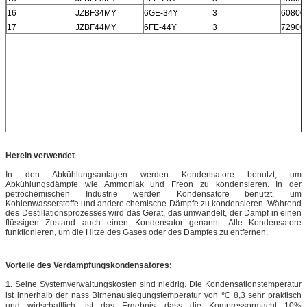
16
JZBF34MY
6GE-34Y
3
60800
17
JZBF44MY
6FE-44Y
3
72900
Herein verwendet
In den Abkühlungsanlagen werden Kondensatore benutzt, um
Abkühlungsdämpfe wie Ammoniak und Freon zu kondensieren. In der
petrochemischen Industrie werden Kondensatore benutzt, um
Kohlenwasserstoffe und andere chemische Dämpfe zu kondensieren. Während
des Destillationsprozesses wird das Gerät, das umwandelt, der Dampf in einen
flüssigen Zustand auch einen Kondensator genannt. Alle Kondensatore
funktionieren, um die Hitze des Gases oder des Dampfes zu entfernen.
Vorteile des Verdampfungskondensatores:
1.
Seine Systemverwaltungskosten sind niedrig. Die Kondensationstemperatur
ist innerhalb der nass Birnenauslegungstemperatur von ℃ 8,3 sehr praktisch
und wirtschaftlich, ist das Ergebnis, dass die Kompressormacht 10%