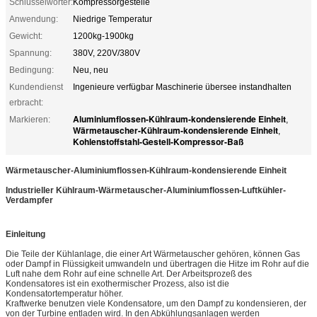
Schlüsselwörter:
Kompressorgestelle
Anwendung:
Niedrige Temperatur
Gewicht:
1200kg-1900kg
Spannung:
380V, 220V/380V
Bedingung:
Neu, neu
Kundendienst
Ingenieure verfügbar Maschinerie übersee instandhalten
erbracht:
Aluminiumflossen-Kühlraum-kondensierende Einheit
Markieren:
,
Wärmetauscher-Kühlraum-kondensierende Einheit
,
Kohlenstoffstahl-Gestell-Kompressor-Baß
Wärmetauscher-Aluminiumflossen-Kühlraum-kondensierende Einheit
Industrieller Kühlraum-Wärmetauscher-Aluminiumflossen-Luftkühler-
Verdampfer
Einleitung
Die Teile der Kühlanlage, die einer Art Wärmetauscher gehören, können Gas
oder Dampf in Flüssigkeit umwandeln und übertragen die Hitze im Rohr auf die
Luft nahe dem Rohr auf eine schnelle Art. Der Arbeitsprozeß des
Kondensatores ist ein exothermischer Prozess, also ist die
Kondensatortemperatur höher.
Kraftwerke benutzen viele Kondensatore, um den Dampf zu kondensieren, der
von der Turbine entladen wird. In den Abkühlungsanlagen werden