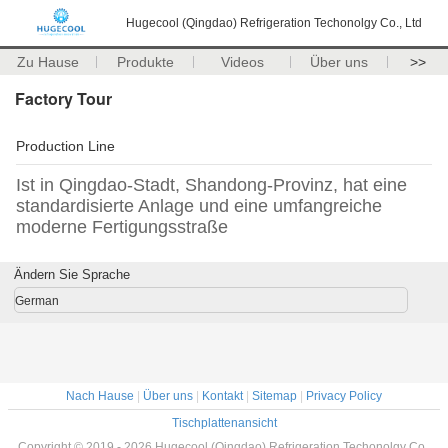
Hugecool (Qingdao) Refrigeration Techonolgy Co., Ltd
Zu Hause
Produkte
Videos
Über uns
>>
Factory Tour
Production Line
Ist in Qingdao-Stadt, Shandong-Provinz, hat eine
standardisierte Anlage und eine umfangreiche
moderne Fertigungsstraße
Ändern Sie Sprache
German
Nach Hause
|
Über uns
|
Kontakt
|
Sitemap
|
Privacy Policy
Tischplattenansicht
Copyright © 2019 - 2026 Hugecool (Qingdao) Refrigeration Techonolgy Co.,