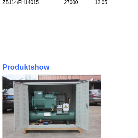
ZB114/FH140
15
27000
12,05
Produktshow