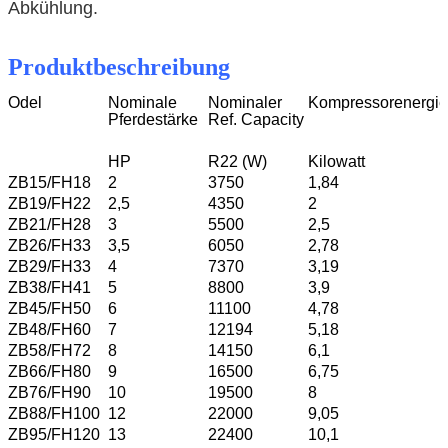
Abkühlung.
Produktbeschreibung
Odel
Nominale
Nominaler
Kompressorenergie
Pferdestärke
Ref. Capacity
HP
R22 (W)
Kilowatt
ZB15/FH18
2
3750
1,84
ZB19/FH22
2,5
4350
2
ZB21/FH28
3
5500
2,5
ZB26/FH33
3,5
6050
2,78
ZB29/FH33
4
7370
3,19
ZB38/FH41
5
8800
3,9
ZB45/FH50
6
11100
4,78
ZB48/FH60
7
12194
5,18
ZB58/FH72
8
14150
6,1
ZB66/FH80
9
16500
6,75
ZB76/FH90
10
19500
8
ZB88/FH100
12
22000
9,05
ZB95/FH120
13
22400
10,1