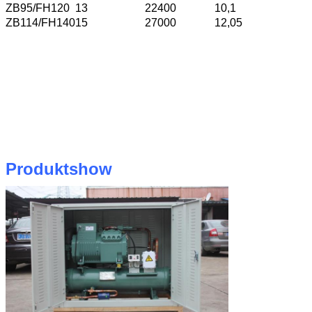
ZB95/FH120
13
22400
10,1
ZB114/FH140
15
27000
12,05
Produktshow