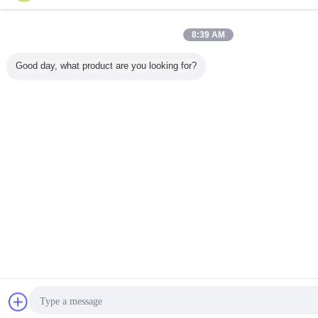
8:39 AM
Good day, what product are you looking for?
WhatsApp Now
Refer