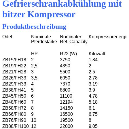
Gefrierschrankabkühlung mit
bitzer Kompressor
Produktbeschreibung
Odel
Nominale
Nominaler
Kompressorenergie
Pferdestärke
Ref. Capacity
HP
R22 (W)
Kilowatt
ZB15/FH18
2
3750
1,84
ZB19/FH22
2,5
4350
2
ZB21/FH28
3
5500
2,5
ZB26/FH33
3,5
6050
2,78
ZB29/FH33
4
7370
3,19
ZB38/FH41
5
8800
3,9
ZB45/FH50
6
11100
4,78
ZB48/FH60
7
12194
5,18
ZB58/FH72
8
14150
6,1
ZB66/FH80
9
16500
6,75
ZB76/FH90
10
19500
8
ZB88/FH100
12
22000
9,05