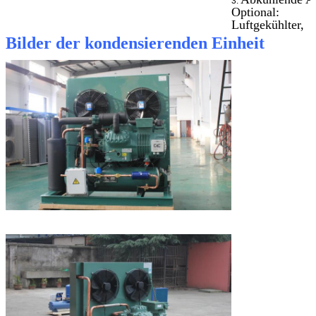
3.
Optional:
Luftgekühlter,
wassergekühlter
Bilder der kondensierenden Einheit
evaportaing
Kondensator;
Verwendet für
4.
Temperatur der
breiten Palette,
mittlere und Ho
+5C zu -5C, mit
und niedrig: -15
-45C;
Weltberühmte
5.
Markenteile:
Danfoss, ALCO
CAREL
Kühlmittel R
6.
R22, R134a und
R507 sind alle
verfügbar.