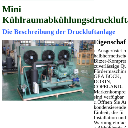
Mini
Kühlraumabkühlungsdruckluft
Die Beschreibung der Druckluftanlage
Eigenschaf
Ausgerüstet m
1.
halbhermetisch
Bitzer-Kompress
zuverlässige Qua
Fördermaschine
GEA BOCK,
DORIN,
COPELAND-
Markenkompres
sind verfügbar
Öffnen Sie Art
2.
kondensierende
Einheit, die für
Installation und
Wartung einfach 
Abkühlende Ar