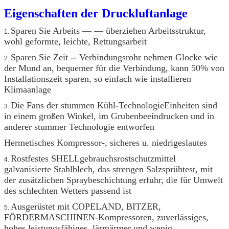
Eigenschaften der Druckluftanlage
Sparen Sie Arbeits — — überziehen Arbeitsstruktur,
1.
wohl geformte, leichte, Rettungsarbeit
Sparen Sie Zeit -- Verbindungsrohr nehmen Glocke wie
2.
der Mund an, bequemer für die Verbindung, kann 50% von
Installationszeit sparen, so einfach wie installieren
Klimaanlage
Die Fans der stummen Kühl-TechnologieEinheiten sind
3.
in einem großen Winkel, im Grubenbeeindrucken und in
anderer stummer Technologie entworfen
Hermetisches Kompressor-, sicheres u. niedrigeslautes
Rostfestes SHELLgebrauchsrostschutzmittel
4.
galvanisierte Stahlblech, das strengen Salzsprühtest, mit
der zusätzlichen Spraybeschichtung erfuhr, die für Umwelt
des schlechten Wetters passend ist
Ausgerüstet mit COPELAND, BITZER,
5.
FÖRDERMASCHINEN-Kompressoren, zuverlässiges,
hohes leistungsfähiges, lärmärmer und wenig