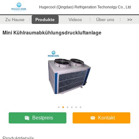
Hugecool (Qingdao) Refrigeration Techonolgy Co., Ltd
Zu Hause
Produkte
Videos
Über uns
>>
Mini Kühlraumabkühlungsdruckluftanlage
Bestpreis
Kontakt
Produktdetails