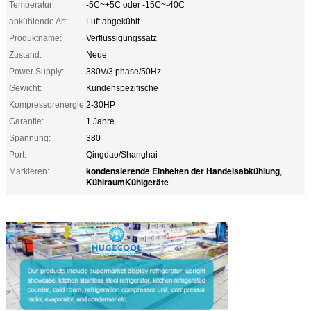
Temperatur:
-5C~+5C oder -15C~-40C
abkühlende Art:
Luft abgekühlt
Produktname:
Verflüssigungssatz
Zustand:
Neue
Power Supply:
380V/3 phase/50Hz
Gewicht:
Kundenspezifische
Kompressorenergie:
2-30HP
Garantie:
1 Jahre
Spannung:
380
Port:
Qingdao/Shanghai
kondensierende Einheiten der Handelsabkühlung
Markieren:
,
KühlraumKühlgeräte