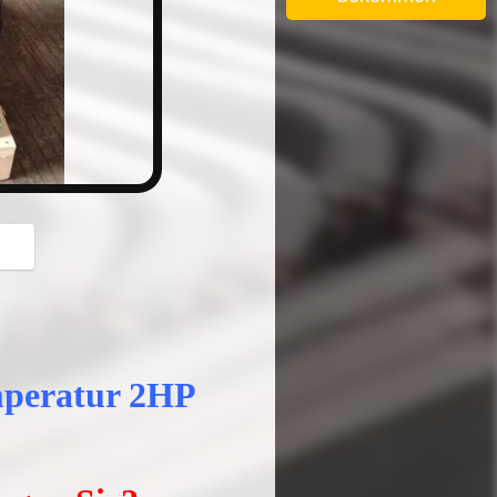
button
mperatur 2HP