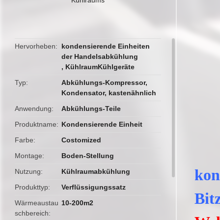
butto
Hervorheben
kondensierende Einheiten
der Handelsabkühlung
,
KühlraumKühlgeräte
Typ
Abkühlungs-Kompressor,
Kondensator, kastenähnlich
Anwendung
Abkühlungs-Teile
Produktname
Kondensierende Einheit
Farbe
Costomized
Montage
Boden-Stellung
kon
Nutzung
Kühlraumabkühlung
Produkttyp
Verflüssigungssatz
Bit
Wärmeaustau
10-200m2
schbereich