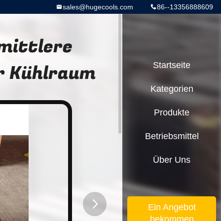
sales@hugecools.com
86--13356888609
mittlere
r Kühlraum
Startseite
Kategorien
Produkte
Betriebsmittel
Über Uns
Ein Angebot
bekommen