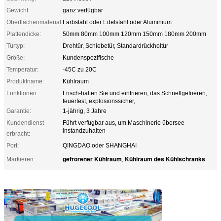
Gewicht:
ganz verfügbar
Oberflächenmaterial:
Farbstahl oder Edelstahl oder Aluminium
Plattendicke:
50mm 80mm 100mm 120mm 150mm 180mm 200mm
Türtyp:
Drehtür, Schiebetür, Standardrückholtür
Größe:
Kundenspezifische
Temperatur:
-45C zu 20C
Produktname:
Kühlraum
Funktionen:
Frisch-halten Sie und einfrieren, das Schnellgefrieren,
feuerfest, explosionssicher,
Garantie:
1-jährig, 3 Jahre
Kundendienst
Führt verfügbar aus, um Maschinerie übersee
instandzuhalten
erbracht:
Port:
QINGDAO oder SHANGHAI
gefrorener Kühlraum
Kühlraum des Kühlschranks
Markieren:
,