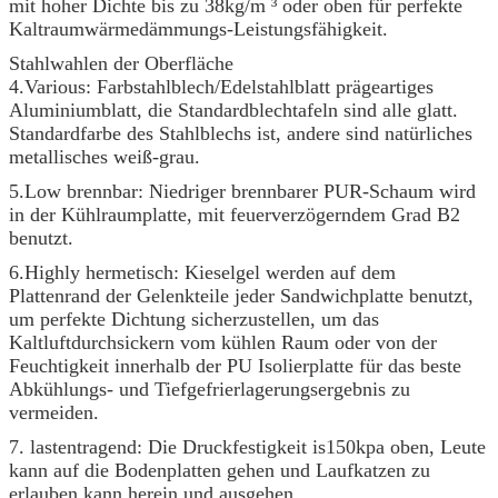
mit hoher Dichte bis zu 38kg/m ³ oder oben für perfekte
Kaltraumwärmedämmungs-Leistungsfähigkeit.
Stahlwahlen der Oberfläche
4.Various: Farbstahlblech/Edelstahlblatt prägeartiges
Aluminiumblatt, die Standardblechtafeln sind alle glatt.
Standardfarbe des Stahlblechs ist, andere sind natürliches
metallisches weiß-grau.
5.Low brennbar: Niedriger brennbarer PUR-Schaum wird
in der Kühlraumplatte, mit feuerverzögerndem Grad B2
benutzt.
6.Highly hermetisch: Kieselgel werden auf dem
Plattenrand der Gelenkteile jeder Sandwichplatte benutzt,
um perfekte Dichtung sicherzustellen, um das
Kaltluftdurchsickern vom kühlen Raum oder von der
Feuchtigkeit innerhalb der PU Isolierplatte für das beste
Abkühlungs- und Tiefgefrierlagerungsergebnis zu
vermeiden.
7. lastentragend: Die Druckfestigkeit is150kpa oben, Leute
kann auf die Bodenplatten gehen und Laufkatzen zu
erlauben kann herein und ausgehen.