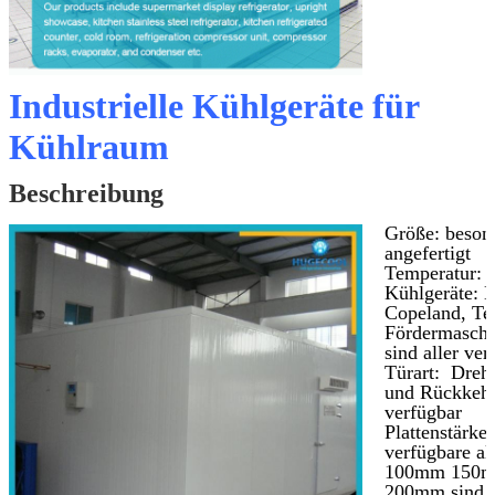
Industrielle Kühlgeräte für
Kühlraum
Beschreibung
Größe: beson
angefertigt
Temperatur: 
Kühlgeräte: B
Copeland, Te
Fördermasch
sind aller ver
Türart: Dreht
und Rückkehrt
verfügbar
Plattenstärke:
verfügbare a
100mm 150m
200mm sind