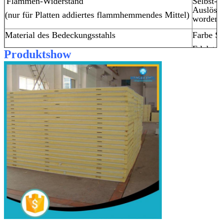
Flammen-Widerstand
Selbst-
Auslös
(nur für Platten addiertes flammhemmendes Mittel)
worden 
Material des Bedeckungsstahls
Farbe S
Edelsta
Produktshow
Galvanis