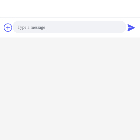
20 bis 30 Werktage nach Anzahlungsbestätigung.
Was ist Ihre Zahlungsbedingung?
3.
WhatsApp Now
Referenzen
L/C am Anblick oder an T/T (Anzahlung 30%, Abwägung
gegen Kopie von BOL).
Photo
Video Call
Audio Call
gefrorener Kühlraum
Kühlraum des Kühlschranks
Umbauten:
,
Explosionsgefrierschrankraum
,