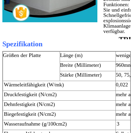
Funktionen: F
Sie und einfri
Schnellgefrier
explosionssic
Klimaanlage, 
verfügbar.
TRE
Spezifikation
MIT US IN
VERBIND
Größen der Platte
Länge (m)
weniger
Breite (Millimeter)
960mm
Stärke (Millimeter)
50, 75,
Wärmeleitfähigkeit (W/mk)
0,022
Druckfestigkeit (N/cm2)
mehr al
Dehnfestigkeit (N/cm2)
mehr al
Biegefestigkeit (N/cm2)
mehr al
Wasseraufnahme (g/100cm2)
3