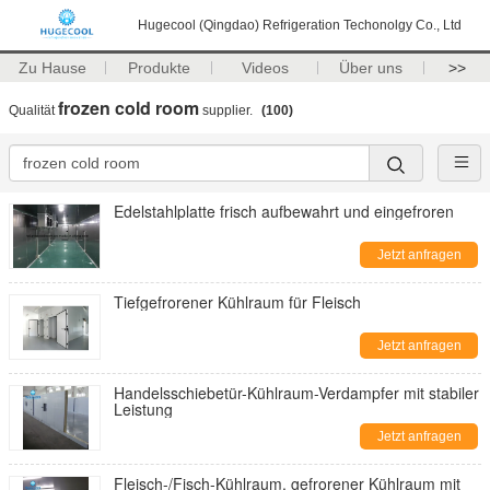
Hugecool (Qingdao) Refrigeration Techonolgy Co., Ltd
Zu Hause
Produkte
Videos
Über uns
>>
frozen cold room
Qualität
supplier.
(100)
Edelstahlplatte frisch aufbewahrt und eingefroren
Jetzt anfragen
Tiefgefrorener Kühlraum für Fleisch
Jetzt anfragen
Handelsschiebetür-Kühlraum-Verdampfer mit stabiler
Leistung
Jetzt anfragen
Fleisch-/Fisch-Kühlraum, gefrorener Kühlraum mit