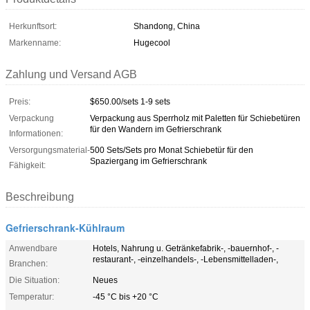
Herkunftsort:
Shandong, China
Markenname:
Hugecool
Zahlung und Versand AGB
Preis:
$650.00/sets 1-9 sets
Verpackung
Verpackung aus Sperrholz mit Paletten für Schiebetüren
für den Wandern im Gefrierschrank
Informationen:
Versorgungsmaterial-
500 Sets/Sets pro Monat Schiebetür für den
Spaziergang im Gefrierschrank
Fähigkeit:
Beschreibung
Gefrierschrank-Kühlraum
Anwendbare
Hotels, Nahrung u. Getränkefabrik-, -bauernhof-, -
restaurant-, -einzelhandels-, -Lebensmittelladen-,
Branchen:
Die Situation:
Neues
Temperatur:
-45 °C bis +20 °C