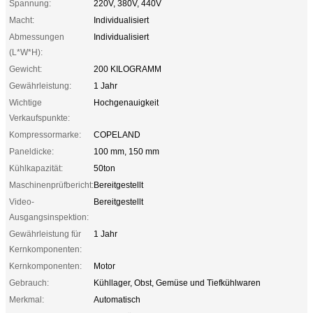
Spannung:
220V, 380V, 440V
Macht:
Individualisiert
Abmessungen
Individualisiert
(L*W*H):
Gewicht:
200 KILOGRAMM
Gewährleistung:
1 Jahr
Wichtige
Hochgenauigkeit
Verkaufspunkte:
Kompressormarke:
COPELAND
Paneldicke:
100 mm, 150 mm
Kühlkapazität:
50ton
Maschinenprüfbericht:
Bereitgestellt
Video-
Bereitgestellt
Ausgangsinspektion:
Gewährleistung für
1 Jahr
Kernkomponenten:
Kernkomponenten:
Motor
Gebrauch:
Kühllager, Obst, Gemüse und Tiefkühlwaren
Merkmal:
Automatisch