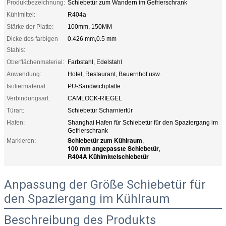
Produktbezeichnung:
Schiebetür zum Wandern im Gefrierschrank
Kühlmittel:
R404a
Stärke der Platte:
100mm, 150MM
Dicke des farbigen
0.426 mm,0.5 mm
Stahls:
Oberflächenmaterial:
Farbstahl, Edelstahl
Anwendung:
Hotel, Restaurant, Bauernhof usw.
Isoliermaterial:
PU-Sandwichplatte
Verbindungsart:
CAMLOCK-RIEGEL
Türart:
Schiebetür Scharniertür
Hafen:
Shanghai Hafen für Schiebetür für den Spaziergang im
Gefrierschrank
Schiebetür zum Kühlraum
Markieren:
,
100 mm angepasste Schiebetür
,
R404A Kühlmittelschiebetür
Anpassung der Größe Schiebetür für
den Spaziergang im Kühlraum
Beschreibung des Produkts