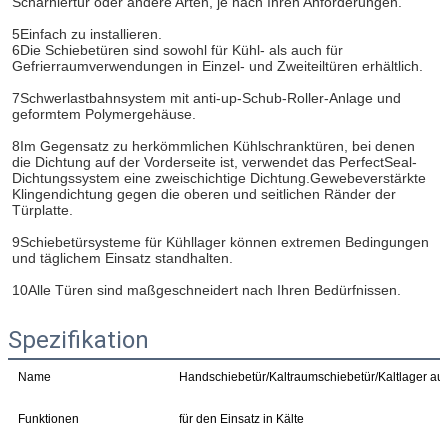
Scharniertür oder andere Arten, je nach Ihren Anforderungen.
5Einfach zu installieren.
6Die Schiebetüren sind sowohl für Kühl- als auch für 
Gefrierraumverwendungen in Einzel- und Zweiteiltüren erhältlich.
7Schwerlastbahnsystem mit anti-up-Schub-Roller-Anlage und 
geformtem Polymergehäuse.
8Im Gegensatz zu herkömmlichen Kühlschranktüren, bei denen 
die Dichtung auf der Vorderseite ist, verwendet das PerfectSeal-
Dichtungssystem eine zweischichtige Dichtung.Gewebeverstärkte 
Klingendichtung gegen die oberen und seitlichen Ränder der 
Türplatte.
9Schiebetürsysteme für Kühllager können extremen Bedingungen 
und täglichem Einsatz standhalten.
10Alle Türen sind maßgeschneidert nach Ihren Bedürfnissen.
Spezifikation
Name
Handschiebetür/Kaltraumschiebetür/Kaltlager au
Funktionen
für den Einsatz in Kälte