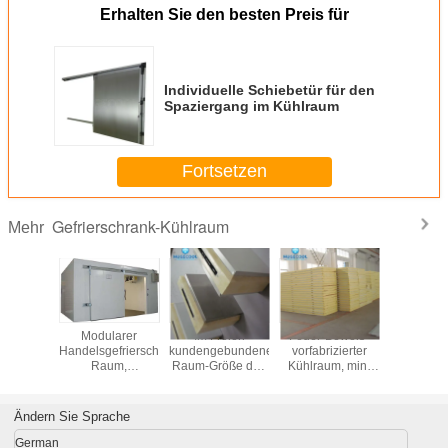
Erhalten Sie den besten Preis für
Individuelle Schiebetür für den
Spaziergang im Kühlraum
Fortsetzen
Gefrierschrank-Kühlraum
Mehr
Kundengebundener
Toten-feezer für 6
Volles
Modul
Größen-
bodys,
Steuerungs-
Handelsgef
Gefrierschrank-
Totenkühlraum,
Gefrierschrank-
Rau
Kühlraum für
Totenkühlraum
Kühlraum-neues
kommerz
Restaurant ISO
schnelles Halten
Kühlr
bescheinigt
für Fleisch
einfa
Ändern Sie Sprache
Install
German