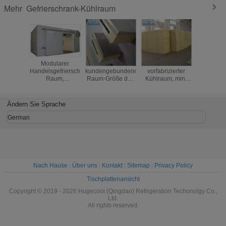
Gefrierschrank-Kühlraum
Mehr
les
Modularer
Im Freien
Feuer-Beweis-
Kundenge
rungs-
Handelsgefrierschrank-
kundengebundene
vorfabrizierter
Größ
schrank-
Raum,
Raum-Größe des
Kühlraum, mini
Gefriersc
m-neues
kommerzielle
Behälter-
Kühlraum für Obst
Kühlrau
s Halten
Kühlraum-
Gefrierschrank-
und Gemüse
Restaura
leisch
einfache
Kühlraum-
beschei
Ändern Sie Sprache
Installation
220V/380V
Spannung
German
Nach Hause
|
Über uns
|
Kontakt
|
Sitemap
|
Privacy Policy
Tischplattenansicht
Copyright © 2019 - 2026 Hugecool (Qingdao) Refrigeration Techonolgy Co.,
Ltd.
All rights reserved.