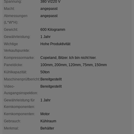
Spannung:
380 V/220 V
Macht:
angepasst
Abmessungen
angepasst
(L*W*H):
Gewicht:
600 Kilogramm
Gewährleistung:
1 Jahr
Wichtige
Hohe Produktivität
Verkaufspunkte:
Kompressormarke:
Copeland, Bitzer. Ich bin nicht hier.
Paneldicke:
100mm, 200mm, 120mm, 75mm, 150mm
Kühlkapazität:
50ton
Maschinenprüfbericht:
Bereitgestellt
Video-
Bereitgestellt
Ausgangsinspektion:
Gewährleistung für
1 Jahr
Kernkomponenten:
Kernkomponenten:
Motor
Gebrauch:
Kühlraum
Merkmal:
Behälter