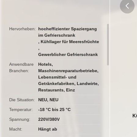
butto
Hervorheben
hocheffizienter Spaziergang
im Gefrierschrank
,
Kühllager für Meeresfrüchte
,
Gewerblicher Gefrierschrank
Anwendbare
Hotels,
Branchen
Maschinenreparaturbetriebe,
Lebensmittel- und
Getränkefabriken, Landwirte,
Restaurants, Einz
Die Situation
NEU, NEU
Temperatur
-18 °C bis 25 °C
K
Spannung
220V/380V
Macht
Hängt ab