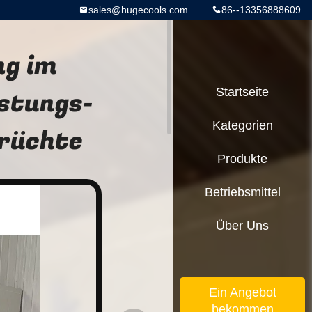
sales@hugecools.com
86--13356888609
g im
stungs-
Startseite
Kategorien
rüchte
Produkte
Betriebsmittel
Über Uns
Ein Angebot
bekommen