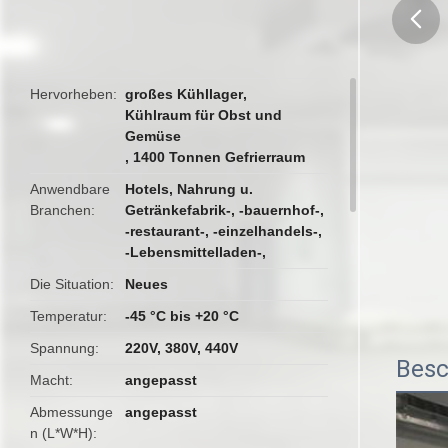
butto
Hervorheben
großes Kühllager
,
Kühlraum für Obst und
Gemüse
,
1400 Tonnen Gefrierraum
Anwendbare
Hotels, Nahrung u.
Branchen
Getränkefabrik-, -bauernhof-,
-restaurant-, -einzelhandels-,
-Lebensmittelladen-,
Die Situation
Neues
Temperatur
-45 °C bis +20 °C
Spannung
220V, 380V, 440V
Besc
Macht
angepasst
Abmessunge
angepasst
n (L*W*H)