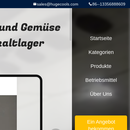
sales@hugecools.com
86--13356888609
t und Gemüse
altlager
Startseite
Kategorien
Produkte
Betriebsmittel
Über Uns
Ein Angebot
bekommen