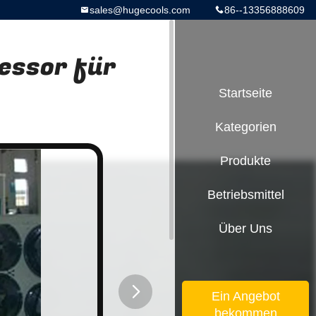
sales@hugecools.com
86--13356888609
essor für
Startseite
Kategorien
Produkte
Betriebsmittel
Über Uns
Ein Angebot
bekommen