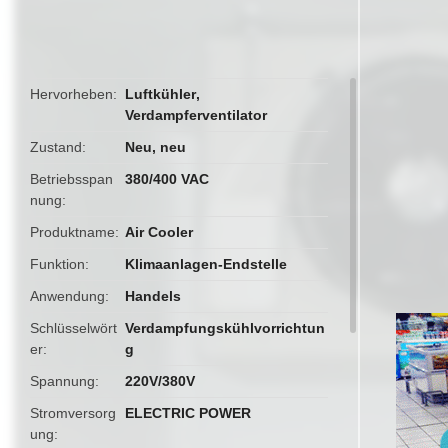
butto
Hervorheben
Luftkühler
,
Verdampferventilator
Zustand
Neu, neu
Betriebsspan
380/400 VAC
nung
Produktname
Air Cooler
Funktion
Klimaanlagen-Endstelle
Anwendung
Handels
Schlüsselwört
Verdampfungskühlvorrichtun
er
g
Spannung
220V/380V
Stromversorg
ELECTRIC POWER
ung