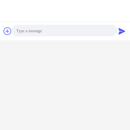
WhatsApp Now
Referenzen
Verdampfungskühlvorrichtung Einheit
Luftkühler
Umbauten:
,
,
Verdampferventilator
Photo
Erhalten Sie den besten Preis für
Video Call
Audio Call
Kühlraum-Verdampfer mit großer
Strecke
Fortsetzen