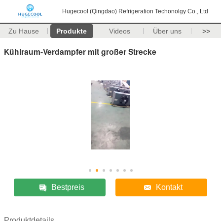
Hugecool (Qingdao) Refrigeration Techonolgy Co., Ltd
Zu Hause
Produkte
Videos
Über uns
>>
Kühlraum-Verdampfer mit großer Strecke
Bestpreis
Kontakt
Produktdetails