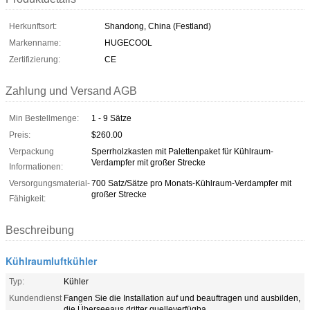
Herkunftsort:
Shandong, China (Festland)
Markenname:
HUGECOOL
Zertifizierung:
CE
Zahlung und Versand AGB
Min Bestellmenge:
1 - 9 Sätze
Preis:
$260.00
Verpackung
Sperrholzkasten mit Palettenpaket für Kühlraum-
Verdampfer mit großer Strecke
Informationen:
Versorgungsmaterial-
700 Satz/Sätze pro Monats-Kühlraum-Verdampfer mit
großer Strecke
Fähigkeit:
Beschreibung
Kühlraumluftkühler
Typ:
Kühler
Kundendienst
Fangen Sie die Installation auf und beauftragen und ausbilden,
die Überseeaus dritter quelleverfügba