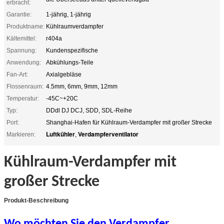
erbracht:
Garantie:
1-jährig, 1-jährig
Produktname:
Kühlraumverdampfer
Kältemittel:
r404a
Spannung:
Kundenspezifische
Anwendung:
Abkühlungs-Teile
Fan-Art:
Axialgebläse
Flossenraum:
4.5mm, 6mm, 9mm, 12mm
Temperatur:
-45C~+20C
Typ:
DDdl DJ DCJ, SDD, SDL-Reihe
Port:
Shanghai-Hafen für Kühlraum-Verdampfer mit großer Strecke
Luftkühler
Verdampferventilator
Markieren:
,
Kühlraum-Verdampfer mit
großer Strecke
Produkt-Beschreibung
Wo möchten Sie den Verdampfer