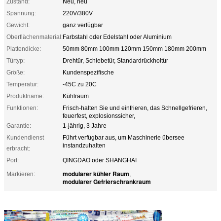
Zustand:
Neu, neu
Spannung:
220V/380V
Gewicht:
ganz verfügbar
Oberflächenmaterial:
Farbstahl oder Edelstahl oder Aluminium
Plattendicke:
50mm 80mm 100mm 120mm 150mm 180mm 200mm
Türtyp:
Drehtür, Schiebetür, Standardrückholtür
Größe:
Kundenspezifische
Temperatur:
-45C zu 20C
Produktname:
Kühlraum
Funktionen:
Frisch-halten Sie und einfrieren, das Schnellgefrieren,
feuerfest, explosionssicher,
Garantie:
1-jährig, 3 Jahre
Kundendienst
Führt verfügbar aus, um Maschinerie übersee
instandzuhalten
erbracht:
Port:
QINGDAO oder SHANGHAI
modularer kühler Raum
Markieren:
,
modularer Gefrierschrankraum