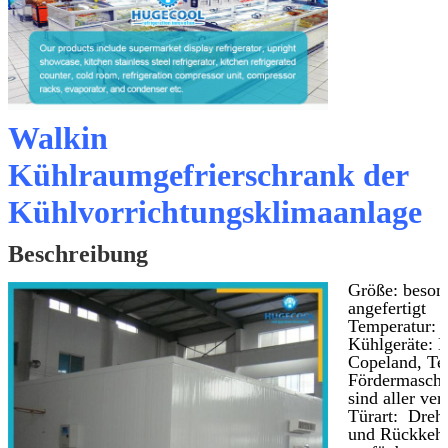
Walkin
Kühlraumgefrierschrank der
Kühlvorrichtungsklimaanlage
Beschreibung
Größe: beson
angefertigt
Temperatur: 
Kühlgeräte: B
Copeland, Te
Fördermasch
sind aller ver
Türart: Dreht
und Rückkehrt