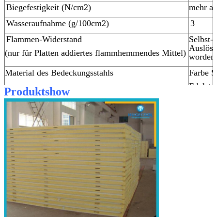
Biegefestigkeit (N/cm2)
mehr al
Wasseraufnahme (g/100cm2)
3
Flammen-Widerstand
Selbst-
Auslös
(nur für Platten addiertes flammhemmendes Mittel)
worden 
Material des Bedeckungsstahls
Farbe S
Edelsta
Produktshow
Galvanis