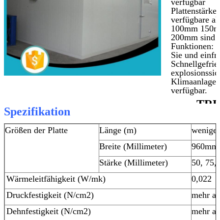
verfügbar
Plattenstärke:
verfügbare a
100mm 150m
200mm sind
Funktionen: F
Sie und einfri
Schnellgefrier
explosionssic
Klimaanlage, 
verfügbar.
TRE
Spezifikation
MIT US IN
VERBIND
Größen der Platte
Länge (m)
weniger
Breite (Millimeter)
960mm
Stärke (Millimeter)
50, 75,
Wärmeleitfähigkeit (W/mk)
0,022
Druckfestigkeit (N/cm2)
mehr al
Dehnfestigkeit (N/cm2)
mehr al