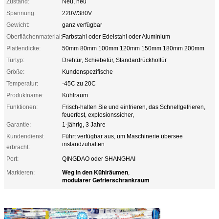
Zustand:
Neu, neu
Spannung:
220V/380V
Gewicht:
ganz verfügbar
Oberflächenmaterial:
Farbstahl oder Edelstahl oder Aluminium
Plattendicke:
50mm 80mm 100mm 120mm 150mm 180mm 200mm
Türtyp:
Drehtür, Schiebetür, Standardrückholtür
Größe:
Kundenspezifische
Temperatur:
-45C zu 20C
Produktname:
Kühlraum
Funktionen:
Frisch-halten Sie und einfrieren, das Schnellgefrieren,
feuerfest, explosionssicher,
Garantie:
1-jährig, 3 Jahre
Kundendienst
Führt verfügbar aus, um Maschinerie übersee
instandzuhalten
erbracht:
Port:
QINGDAO oder SHANGHAI
Weg in den Kühlräumen
Markieren:
,
modularer Gefrierschrankraum