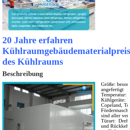
20 Jahre erfahren
Kühlraumgebäudematerialprei
des Kühlraums
Beschreibung
Größe: beson
angefertigt
Temperatur: 
Kühlgeräte: B
Copeland, Te
Fördermasch
sind aller ver
Türart: Dreht
und Rückkehrt