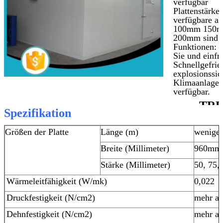
verfügbar
Plattenstärke:
verfügbare a
100mm 150m
200mm sind
Funktionen: F
Sie und einfri
Schnellgefrier
explosionssic
Klimaanlage, 
verfügbar.
TRE
Spezifikation
MIT US IN
VERBIND
Größen der Platte
Länge (m)
weniger
Breite (Millimeter)
960mm
Stärke (Millimeter)
50, 75,
Wärmeleitfähigkeit (W/mk)
0,022
Druckfestigkeit (N/cm2)
mehr al
Dehnfestigkeit (N/cm2)
mehr al