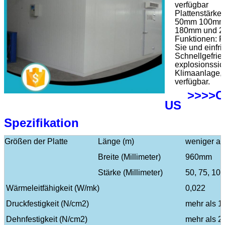
verfügbar
Plattenstärke:
50mm 100mm
180mm und 2
Funktionen: F
Sie und einfri
Schnellgefrier
explosionssic
Klimaanlage, 
verfügbar.
>>>>
US
Spezifikation
Größen der Platte
Länge (m)
weniger al
Breite (Millimeter)
960mm
Stärke (Millimeter)
50, 75, 10
Wärmeleitfähigkeit (W/mk)
0,022
Druckfestigkeit (N/cm2)
mehr als 1
Dehnfestigkeit (N/cm2)
mehr als 2