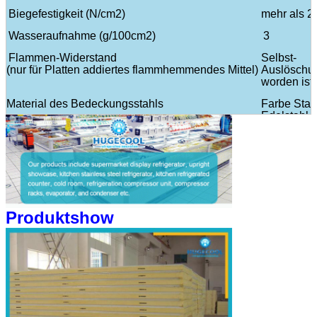
Biegefestigkeit (N/cm2)
mehr als 2
Wasseraufnahme (g/100cm2)
3
Flammen-Widerstand
Selbst-
(nur für Platten addiertes flammhemmendes Mittel)
Auslöschu
worden ist
Material des Bedeckungsstahls
Farbe Stah
Edelstahl
Galvanisier
Produktshow