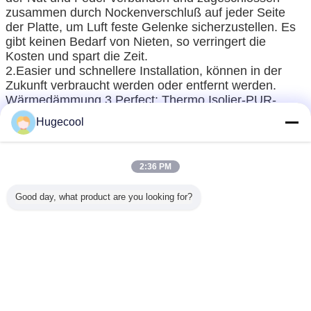
zusammen durch Nockenverschluß auf jeder Seite
der Platte, um Luft feste Gelenke sicherzustellen. Es
gibt keinen Bedarf von Nieten, so verringert die
Kosten und spart die Zeit.
2.Easier und schnellere Installation, können in der
Zukunft verbraucht werden oder entfernt werden.
Wärmedämmung 3.Perfect: Thermo Isolier-PUR-
Schaum mit hoher Dichte bis zu 38kg/m ³ oder oben
Hugecool
für perfekte Kaltraumwärmedämmungs-
Leistungsfähigkeit.
Stahlwahlen der Oberfläche
2:36 PM
4.Various: Farbstahlblech/Edelstahlblatt prägeartiges
Aluminiumblatt, die Standardblechtafeln sind alle glatt.
Good day, what product are you looking for?
Standardfarbe des Stahlblechs ist, andere sind
natürliches metallisches weiß-grau.
5.Low brennbar: Niedriger brennbarer PUR-Schaum
wird in der Kühlraumplatte, mit feuerverzögerndem
Grad B2 benutzt.
6.Highly hermetisch: Kieselgel werden auf dem
Plattenrand der Gelenkteile jeder Sandwichplatte
benutzt, um perfekte Dichtung sicherzustellen, um