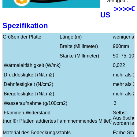
verfügbar.
>>>>
US
Spezifikation
Größen der Platte
Länge (m)
weniger al
Breite (Millimeter)
960mm
Stärke (Millimeter)
50, 75, 10
Wärmeleitfähigkeit (W/mk)
0,022
Druckfestigkeit (N/cm2)
mehr als 1
Dehnfestigkeit (N/cm2)
mehr als 2
Biegefestigkeit (N/cm2)
mehr als 2
Wasseraufnahme (g/100cm2)
3
Flammen-Widerstand
Selbst-
Auslöschu
(nur für Platten addiertes flammhemmendes Mittel)
worden ist
Material des Bedeckungsstahls
Farbe Stah