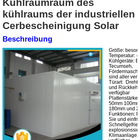
Kühlraumraum des
kühlraums der industriellen
Cerbescheinigung Solar
Beschreibung
Größe: besond
Temperatur: 
Kühlgeräte: B
Tecumseh,
Fördermaschi
sind aller ver
Türart: Drehtü
und Rückkehrt
verfügbar
Plattenstärke:
50mm 100mm
180mm und 2
Funktionen: F
Sie und einfri
Schnellgefrier
explosionssic
Klimaanlage, 