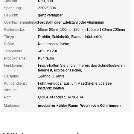
Zustand:
Neu, neu
Spannung:
220V/380V
Gewicht:
ganz verfügbar
Oberflächenmaterial:
Farbstahl oder Edelstahl oder Aluminium
Plattendicke:
50mm 80mm 100mm 120mm 150mm 180mm 200mm
Türtyp:
Drehtür, Schiebetür, Standardrückholtür
Größe:
Kundenspezifische
Temperatur:
-45C zu 20C
Produktname:
Kühlraum
Funktionen:
Frisch-halten Sie und einfrieren, das Schnellgefrieren,
feuerfest, explosionssicher,
Garantie:
1-jährig, 3 Jahre
Kundendienst
Führt verfügbar aus, um Maschinerie übersee
instandzuhalten
erbracht:
Port:
QINGDAO oder SHANGHAI
modularer kühler Raum
Weg in den Kühlräumen
Markieren:
,