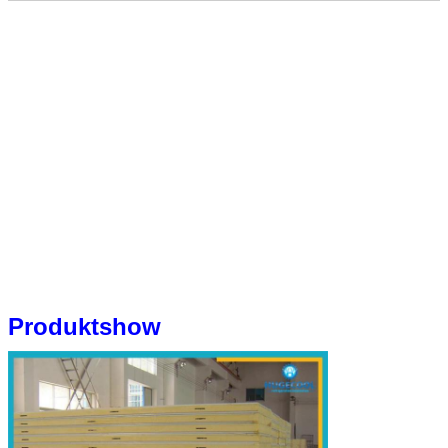
Edelstahl
Galvanisier
Produktshow