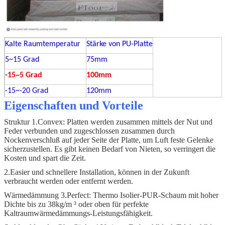
Kalte Raumtemperatur
Stärke von PU-Platte
5~15 Grad
75mm
-15~5 Grad
100mm
-15~-20 Grad
120mm
Eigenschaften und Vorteile
-20~-30degree
150mm
Struktur 1.Convex: Platten werden zusammen mittels der Nut und
Senken Sie als -30degree
200mm
Feder verbunden und zugeschlossen zusammen durch
Nockenverschluß auf jeder Seite der Platte, um Luft feste Gelenke
sicherzustellen. Es gibt keinen Bedarf von Nieten, so verringert die
Kosten und spart die Zeit.
2.Easier und schnellere Installation, können in der Zukunft
verbraucht werden oder entfernt werden.
Wärmedämmung 3.Perfect: Thermo Isolier-PUR-Schaum mit hoher
Dichte bis zu 38kg/m ³ oder oben für perfekte
Kaltraumwärmedämmungs-Leistungsfähigkeit.