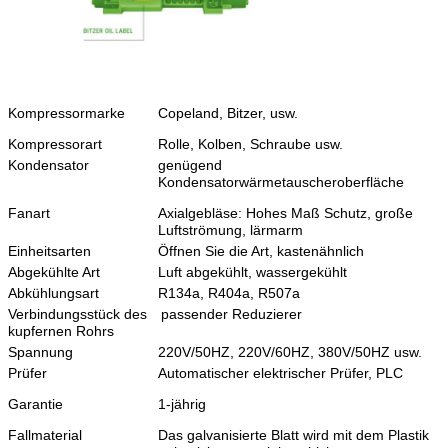
Kompressormarke
Copeland, Bitzer, usw.
Kompressorart
Rolle, Kolben, Schraube usw.
Kondensator
genügend
Kondensatorwärmetauscheroberfläche
Fanart
Axialgebläse: Hohes Maß Schutz, große
Luftströmung, lärmarm
Einheitsarten
Öffnen Sie die Art, kastenähnlich
Abgekühlte Art
Luft abgekühlt, wassergekühlt
Abkühlungsart
R134a, R404a, R507a
Verbindungsstück des
passender Reduzierer
kupfernen Rohrs
Spannung
220V/50HZ, 220V/60HZ, 380V/50HZ usw.
Prüfer
Automatischer elektrischer Prüfer, PLC
Garantie
1-jährig
Fallmaterial
Das galvanisierte Blatt wird mit dem Plastik