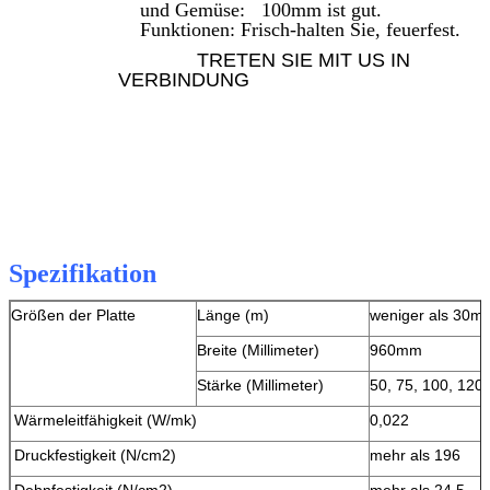
und Gemüse: 100mm ist gut.
Funktionen: Frisch-halten Sie, feuerfest.
TRETEN SIE MIT US IN
VERBINDUNG
Spezifikation
Größen der Platte
Länge (m)
weniger als 30m
Breite (Millimeter)
960mm
Stärke (Millimeter)
50, 75, 100, 12
Hinterlass eine Nachricht
Wärmeleitfähigkeit (W/mk)
0,022
Wir rufen Sie bald zurück!
Druckfestigkeit (N/cm2)
mehr als 196
Dehnfestigkeit (N/cm2)
mehr als 24,5