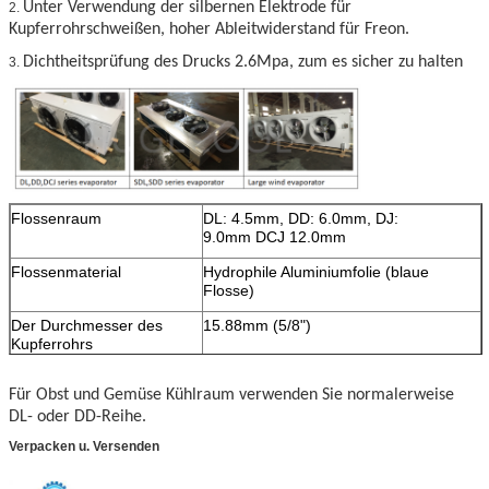
Unter Verwendung der silbernen Elektrode für
2.
Kupferrohrschweißen, hoher Ableitwiderstand für Freon.
Dichtheitsprüfung des Drucks 2.6Mpa, zum es sicher zu halten
3.
Flossenraum
DL: 4.5mm, DD: 6.0mm, DJ:
9.0mm DCJ 12.0mm
Flossenmaterial
Hydrophile Aluminiumfolie (blaue
Flosse)
Der Durchmesser des
15.88mm (5/8")
Kupferrohrs
Die Stärke der
0.4mm
Für Obst und Gemüse Kühlraum verwenden Sie normalerweise
Kupferrohrwand
DL- oder DD-Reihe.
Fan
Axialgebläse
Verpacken u. Versenden
Entfrostungsweise
Elektrisch oder Wasser