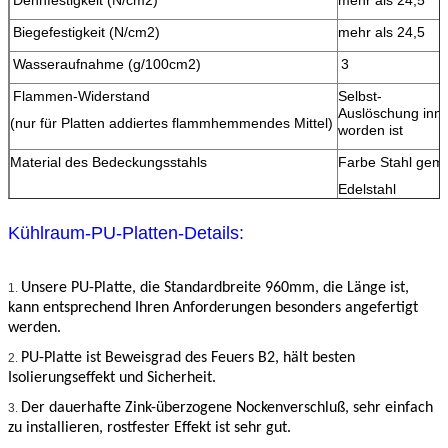
Biegefestigkeit (N/cm2)
mehr als 24,5
Wasseraufnahme (g/100cm2)
3
Flammen-Widerstand
Selbst-
Auslöschung in
(nur für Platten addiertes flammhemmendes Mittel)
worden ist
Material des Bedeckungsstahls
Farbe Stahl gema
Edelstahl
Galvanisierter St
Kühlraum-PU-Platten-Details:
Unsere PU-Platte, die Standardbreite 960mm, die Länge ist,
1.
EINREICHUNGEN
kann entsprechend Ihren Anforderungen besonders angefertigt
werden.
PU-Platte ist Beweisgrad des Feuers B2, hält besten
2.
Isolierungseffekt und Sicherheit.
Der dauerhafte Zink-überzogene Nockenverschluß, sehr einfach
3.
zu installieren, rostfester Effekt ist sehr gut.