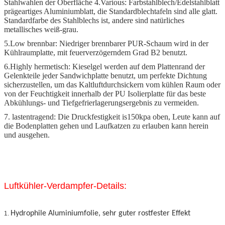
Stahlwahlen der Oberfläche 4.Various: Farbstahlblech/Edelstahlblatt
prägeartiges Aluminiumblatt, die Standardblechtafeln sind alle glatt.
Standardfarbe des Stahlblechs ist, andere sind natürliches
metallisches weiß-grau.
5.Low brennbar: Niedriger brennbarer PUR-Schaum wird in der
Kühlraumplatte, mit feuerverzögerndem Grad B2 benutzt.
6.Highly hermetisch: Kieselgel werden auf dem Plattenrand der
Gelenkteile jeder Sandwichplatte benutzt, um perfekte Dichtung
sicherzustellen, um das Kaltluftdurchsickern vom kühlen Raum oder
von der Feuchtigkeit innerhalb der PU Isolierplatte für das beste
Abkühlungs- und Tiefgefrierlagerungsergebnis zu vermeiden.
7. lastentragend: Die Druckfestigkeit is150kpa oben, Leute kann auf
die Bodenplatten gehen und Laufkatzen zu erlauben kann herein
und ausgehen.
Luftkühler-Verdampfer-Details:
Hydrophile Aluminiumfolie, sehr guter rostfester Effekt
1.