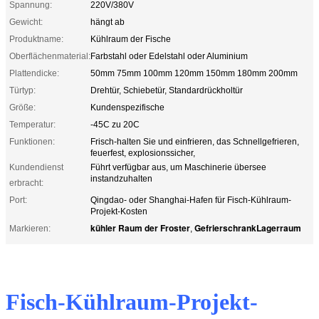
Spannung:
220V/380V
Gewicht:
hängt ab
Produktname:
Kühlraum der Fische
Oberflächenmaterial:
Farbstahl oder Edelstahl oder Aluminium
Plattendicke:
50mm 75mm 100mm 120mm 150mm 180mm 200mm
Türtyp:
Drehtür, Schiebetür, Standardrückholtür
Größe:
Kundenspezifische
Temperatur:
-45C zu 20C
Funktionen:
Frisch-halten Sie und einfrieren, das Schnellgefrieren,
feuerfest, explosionssicher,
Kundendienst
Führt verfügbar aus, um Maschinerie übersee
instandzuhalten
erbracht:
Port:
Qingdao- oder Shanghai-Hafen für Fisch-Kühlraum-
Projekt-Kosten
kühler Raum der Froster
GefrierschrankLagerraum
Markieren:
,
Fisch-Kühlraum-Projekt-