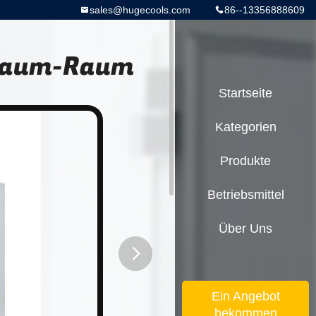
sales@hugecools.com
86--13356888609
lraum-Raum
Startseite
Kategorien
Produkte
Betriebsmittel
Über Uns
button
Ein Angebot
bekommen