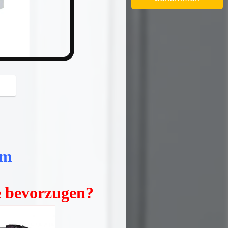
um
e bevorzugen?