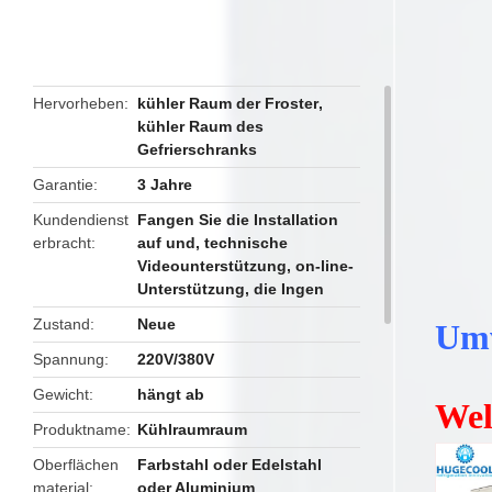
Hervorheben
kühler Raum der Froster
,
kühler Raum des
Gefrierschranks
Garantie
3 Jahre
Kundendienst
Fangen Sie die Installation
erbracht
auf und, technische
Videounterstützung, on-line-
Unterstützung, die Ingen
Zustand
Neue
Umw
Spannung
220V/380V
Gewicht
hängt ab
Wel
Produktname
Kühlraumraum
Oberflächen
Farbstahl oder Edelstahl
material
oder Aluminium