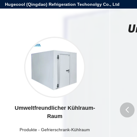
Hugecool (Qingdao) Refrigeration Techonolgy Co., Ltd
U
Umweltfreundlicher Kühlraum-
Raum
butto
Produkte
-
Gefrierschrank-Kühlraum