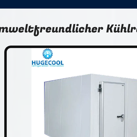
mweltfreundlicher Küh
n