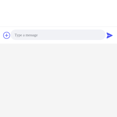
Treten Sie mit uns in Verbindung
WhatsApp Now
Referenzen
kühler Raum der Froster
Umbauten:
,
kühler Raum des Gefrierschranks
GefrierschrankLagerraum
,
Photo
Erhalten Sie den besten Preis für
Video Call
Audio Call
Negativer Kühlraum-Preis-
Kühlhaus