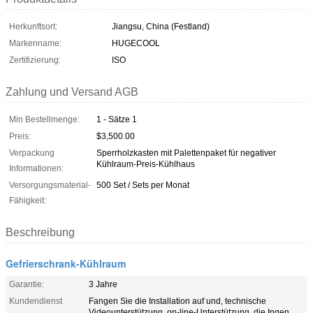
Herkunftsort:
Jiangsu, China (Festland)
Markenname:
HUGECOOL
Zertifizierung:
ISO
Zahlung und Versand AGB
Min Bestellmenge:
1 - Sätze 1
Preis:
$3,500.00
Verpackung
Sperrholzkasten mit Palettenpaket für negativer
Kühlraum-Preis-Kühlhaus
Informationen:
Versorgungsmaterial-
500 Set / Sets per Monat
Fähigkeit:
Beschreibung
Gefrierschrank-Kühlraum
Garantie:
3 Jahre
Kundendienst
Fangen Sie die Installation auf und, technische
Videounterstützung, on-line-Unterstützung, die Ingen