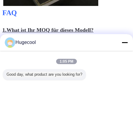
FAQ
1.What ist Ihr MOQ für dieses Modell?
Hugecool
Unser MOQ ist 1 Satz für dieses Modell
1:05 PM
2.What ist Ihre Lieferfrist?
Good day, what product are you looking for?
20 bis 30 Werktage nach Anzahlungsbestätigung.
Was ist Ihre Zahlungsbedingung?
3.
Vorauszahlung 50% durch T/T, der Rest 50% vor Versand
durch T/T. Wir können L/C, Geschäftsversicherung etc.
auch annehmen Alibaba.