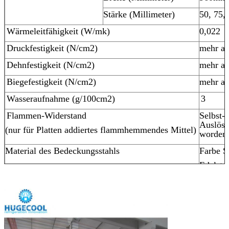
Stärke (Millimeter)
50, 75,
Wärmeleitfähigkeit (W/mk)
0,022
Druckfestigkeit (N/cm2)
mehr al
Dehnfestigkeit (N/cm2)
mehr al
Biegefestigkeit (N/cm2)
mehr al
Wasseraufnahme (g/100cm2)
3
Flammen-Widerstand
Selbst-
Auslös
(nur für Platten addiertes flammhemmendes Mittel)
worden 
Material des Bedeckungsstahls
Farbe S
Edelsta
Galvanis