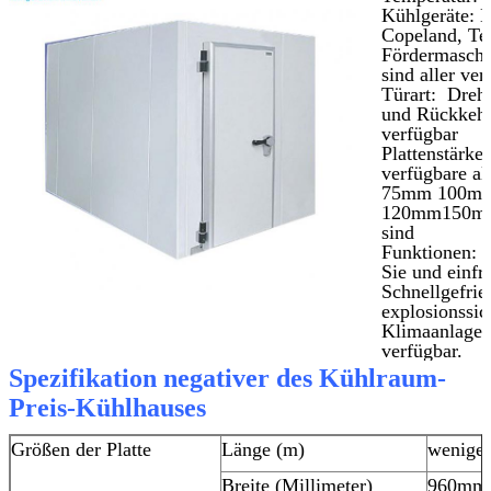
Kühlgeräte: B
Copeland, Te
Fördermasch
sind aller ver
Türart: Dreht
und Rückkehrt
verfügbar
Plattenstärke:
verfügbare a
75mm 100m
120mm150m
sind
Funktionen: F
Sie und einfri
Schnellgefrier
explosionssic
Klimaanlage, 
verfügbar.
Spezifikation negativer des Kühlraum-
TRE
MIT US IN
Preis-Kühlhauses
VERBIND
Größen der Platte
Länge (m)
weniger
Breite (Millimeter)
960mm