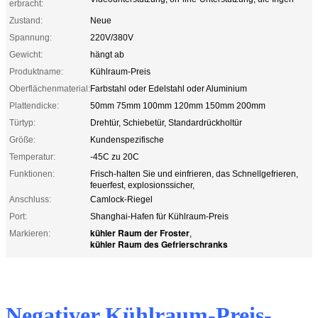
erbracht:
Zustand:
Neue
Spannung:
220V/380V
Gewicht:
hängt ab
Produktname:
Kühlraum-Preis
Oberflächenmaterial:
Farbstahl oder Edelstahl oder Aluminium
Plattendicke:
50mm 75mm 100mm 120mm 150mm 200mm
Türtyp:
Drehtür, Schiebetür, Standardrückholtür
Größe:
Kundenspezifische
Temperatur:
-45C zu 20C
Funktionen:
Frisch-halten Sie und einfrieren, das Schnellgefrieren,
feuerfest, explosionssicher,
Anschluss:
Camlock-Riegel
Port:
Shanghai-Hafen für Kühlraum-Preis
kühler Raum der Froster
Markieren:
,
kühler Raum des Gefrierschranks
Negativer Kühlraum-Preis-